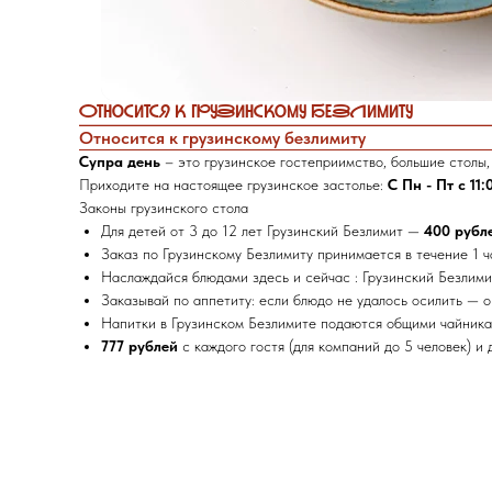
Относится к грузинскому безлимиту
Относится к грузинскому безлимиту
Супра день
– это грузинское гостеприимство, большие столы, 
Приходите на настоящее грузинское застолье:
С Пн - Пт с 11:
Законы грузинского стола
Для детей от 3 до 12 лет Грузинский Безлимит —
400 рубл
Заказ по Грузинскому Безлимиту принимается в течение 1 
Наслаждайся блюдами здесь и сейчас : Грузинский Безлимит
Заказывай по аппетиту: если блюдо не удалось осилить — о
Напитки в Грузинском Безлимите подаются общими чайниками
777 рублей
с каждого гостя (для компаний до 5 человек) и 