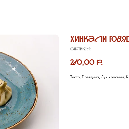
Хинкали гов
Артикул:
210,00
р.
Тесто, Г овядина, Лук красный, К