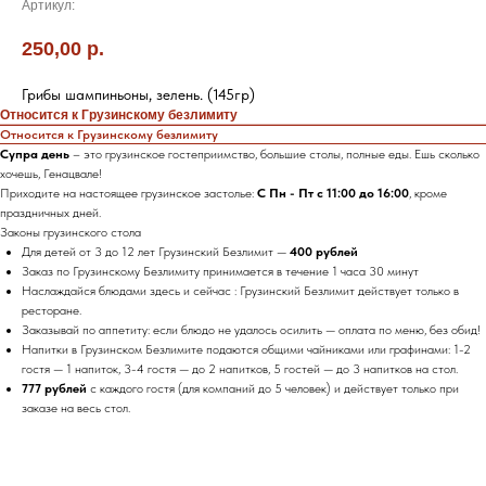
Артикул:
250,00
р.
Грибы шампиньоны, зелень. (145гр)
Относится к Грузинскому безлимиту
Относится к Грузинскому безлимиту
Супра день
– это грузинское гостеприимство, большие столы, полные еды. Ешь сколько
хочешь, Генацвале!
Приходите на настоящее грузинское застолье:
С Пн - Пт с 11:00 до 16:00
, кроме
праздничных дней.
Законы грузинского стола
Для детей от 3 до 12 лет Грузинский Безлимит —
400 рублей
Заказ по Грузинскому Безлимиту принимается в течение 1 часа 30 минут
Наслаждайся блюдами здесь и сейчас : Грузинский Безлимит действует только в
ресторане.
Заказывай по аппетиту: если блюдо не удалось осилить — оплата по меню, без обид!
Напитки в Грузинском Безлимите подаются общими чайниками или графинами: 1-2
гостя — 1 напиток, 3-4 гостя — до 2 напитков, 5 гостей — до 3 напитков на стол.
777 рублей
с каждого гостя (для компаний до 5 человек) и действует только при
заказе на весь стол.