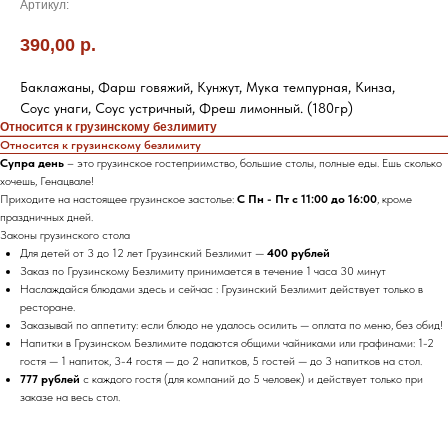
Артикул:
390,00
р.
Баклажаны, Фарш говяжий, Кунжут, Мука темпурная, Кинза,
Соус унаги, Соус устричный, Фреш лимонный. (180гр)
Относится к грузинскому безлимиту
Относится к грузинскому безлимиту
Супра день
– это грузинское гостеприимство, большие столы, полные еды. Ешь сколько
хочешь, Генацвале!
Приходите на настоящее грузинское застолье:
С Пн - Пт с 11:00 до 16:00
, кроме
праздничных дней.
Законы грузинского стола
Для детей от 3 до 12 лет Грузинский Безлимит —
400 рублей
Заказ по Грузинскому Безлимиту принимается в течение 1 часа 30 минут
Наслаждайся блюдами здесь и сейчас : Грузинский Безлимит действует только в
ресторане.
Заказывай по аппетиту: если блюдо не удалось осилить — оплата по меню, без обид!
Напитки в Грузинском Безлимите подаются общими чайниками или графинами: 1-2
гостя — 1 напиток, 3-4 гостя — до 2 напитков, 5 гостей — до 3 напитков на стол.
777 рублей
с каждого гостя (для компаний до 5 человек) и действует только при
заказе на весь стол.